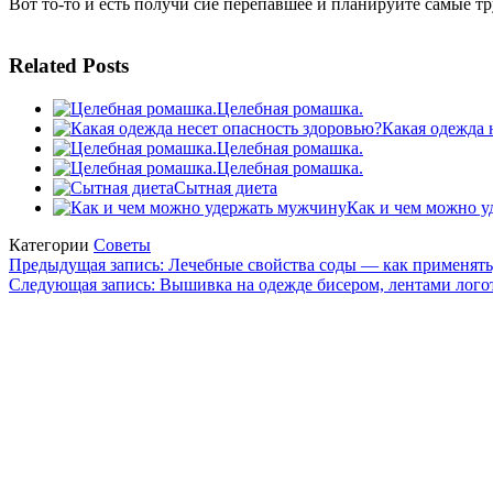
Вот то-то и есть получи сие перепавшее и планируйте самые тр
Related Posts
Целебная ромашка.
Какая одежда 
Целебная ромашка.
Целебная ромашка.
Сытная диета
Как и чем можно 
Категории
Советы
Навигация
Предыдущая запись: Лечебные свойства соды — как применять
Следующая запись: Вышивка на одежде бисером, лентами лого
по
записям