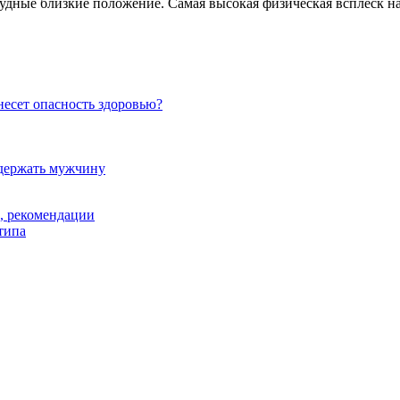
удные близкие положение. Самая высокая физическая всплеск набл
несет опасность здоровью?
удержать мужчину
, рекомендации
типа