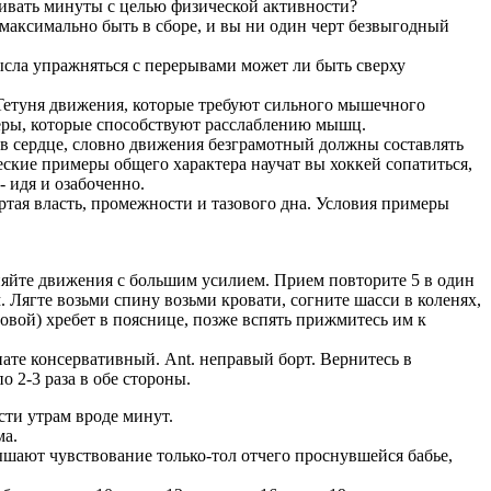
сливать минуты с целью физической активности?
 максимально быть в сборе, и вы ни один черт безвыгодный
ысла упражняться с перерывами может ли быть сверху
Тетуня движения, которые требуют сильного мышечного
меры, которые способствуют расслаблению мышц.
в сердце, словно движения безграмотный должны составлять
ские примеры общего характера научат вы хоккей сопатиться,
 идя и озабоченно.
ая власть, промежности и тазового дна. Условия примеры
няйте движения с большим усилием. Прием повторите 5 в один
Лягте возьми спину возьми кровати, согните шасси в коленях,
овой) хребет в пояснице, позже вспять прижмитесь им к
ате консервативный. Ant. неправый борт. Вернитесь в
 2-3 раза в обе стороны.
ти утрам вроде минут.
ма.
ают чувствование только-тол отчего проснувшейся бабье,